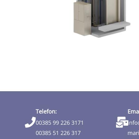
Telefon:
Emai
00385 99 226 3171
info
00385 51 226 317
mari