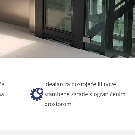
ća
idealan za postojeće ili nove
na
stambene zgrade s ograničenim
prostorom