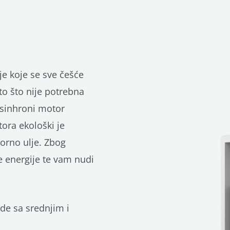
nje koje se sve češće
to što nije potrebna
 sinhroni motor
ora ekološki je
torno ulje. Zbog
e energije te vam nudi
ade sa srednjim i