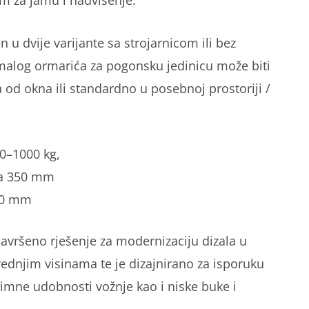
m za jamu i nadvišenje.
n u dvije varijante sa strojarnicom ili bez
a malog ormarića za pogonsku jedinicu može biti
 od okna ili standardno u posebnoj prostoriji /
0–1000 kg,
a 350 mm
00 mm
savršeno rješenje za modernizaciju dizala u
ednjim visinama te je dizajnirano za isporuku
nimne udobnosti vožnje kao i niske buke i