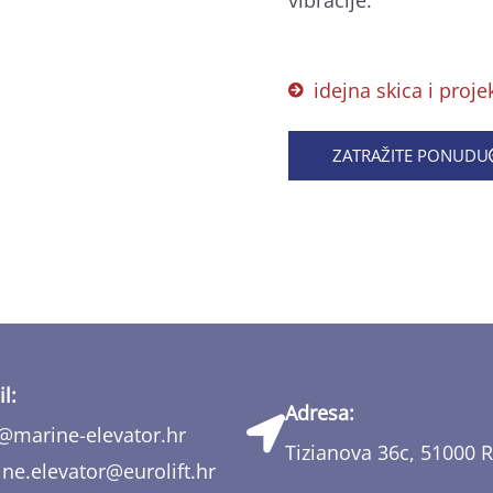
idejna skica i proje
ZATRAŽITE PONUDU
l:
Adresa:
@marine-elevator.hr
Tizianova 36c, 51000 R
ne.elevator@eurolift.hr