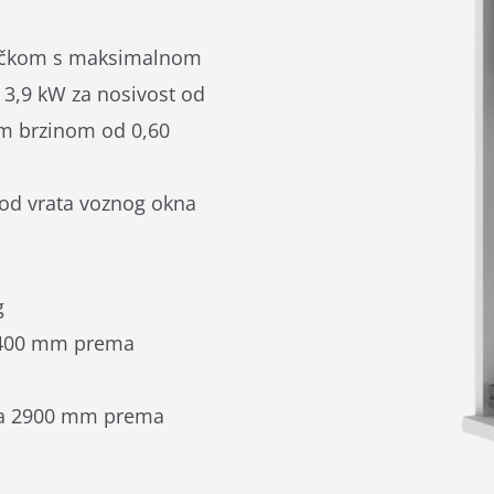
ljučkom s maksimalnom
 3,9 kW za nosivost od
m brzinom od 0,60
 od vrata voznog okna
g
 400 mm prema
ma 2900 mm prema