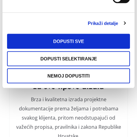
Modernizacija omogućuje zamjenu starih
relejnih grupa koja se još uvijek nalazi u
Prikaži detalje
brojnim strojarnicama stambenih zgrada kao
upravljačka jedinica.
DOPUSTI SVE
DOPUSTI SELEKTIRANJE
Projektiranje i savjetovanje
NEMOJ DOPUSTITI
za sve tipove dizala
Brza i kvalitetna izrada projektne
dokumentacije prema željama i potrebama
svakog klijenta, pritom neodstupajući od
važećih propisa, pravilnika i zakona Republike
Hrvatske.