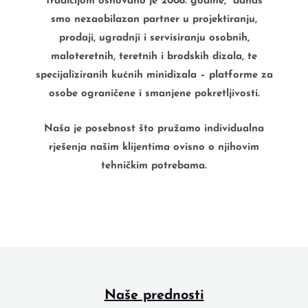
tradicijom osnovano je 2008. godine,
danas
smo nezaobilazan
partner u projektiranju,
prodaji, ugradnji i servisiranju osobnih,
maloteretnih, teretnih i brodskih dizala, te
specijaliziranih kućnih minidizala – platforme za
osobe ograničene i smanjene pokretljivosti.
Naša je posebnost što pružamo individualna
rješenja našim klijentima ovisno o njihovim
tehničkim potrebama.
Naše prednosti