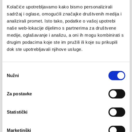
Kolačiće upotrebljavamo kako bismo personalizirali
sadržaj i oglase, omogućili značajke društvenih medija i
analizirali promet. Isto tako, podatke o vašoj upotrebi
Montaža, održavanje i servis
naše web-lokacije dijelimo s partnerima za društvene
medije, oglašavanje i analizu, a oni ih mogu kombinirati s
dizala
drugim podacima koje ste im pružili ili koje su prikupili
Dizala nakon ugradnje podliježu mjesečnom
dok ste upotrebljavali njihove usluge.
redovnom održavanju i redovnoj godišnjoj
kontroli sukladno važećem Pravilniku o
Odabir
sigurnosti dizala.
Nužni
pristanka
Za postavke
Statistički
Modernizacija postojećih
dizala
Marketinški