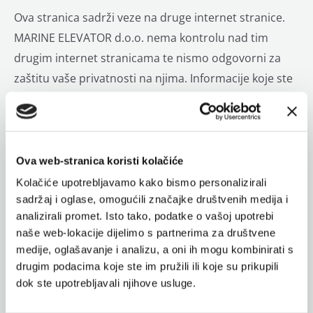
Ova stranica sadrži veze na druge internet stranice.
MARINE ELEVATOR d.o.o. nema kontrolu nad tim
drugim internet stranicama te nismo odgovorni za
zaštitu vaše privatnosti na njima. Informacije koje ste
dali prilikom posjete tim internet stranicama nisu
regulirane ovim Uvjetima o zaštiti privatnosti.
Zašto Marine Elevator d.o.o.
Ova web-stranica koristi kolačiće
obrađuje osobne podatke i tko
Kolačiće upotrebljavamo kako bismo personalizirali
ima pristup?
sadržaj i oglase, omogućili značajke društvenih medija i
analizirali promet. Isto tako, podatke o vašoj upotrebi
Obrada osobnih podataka nužna je kako bi pružili
naše web-lokacije dijelimo s partnerima za društvene
korisnicima tražene informacije i usluge. Pristup
medije, oglašavanje i analizu, a oni ih mogu kombinirati s
drugim podacima koje ste im pružili ili koje su prikupili
vašim osobnim podacima imaju djelatnici tvrtke
dok ste upotrebljavali njihove usluge.
Marine Elevator d.o.o..